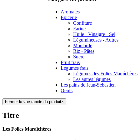
Aromates
Epicerie
Confiture
Farine
Huile - Vinaigre - Sel
Légumineuses - Autres
Moutarde
Riz - Pâtes
Sucre
Fruit frais
Légumes frais
Légumes des Folies Maraîchères
Les autres légumes
Les pains de Jean-Sebastien
Oeufs
Fermer la vue rapide du produit
×
Titre
Les Folies Maraîchères