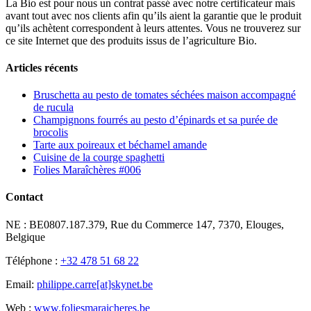
La Bio est pour nous un contrat passé avec notre certificateur mais
avant tout avec nos clients afin qu’ils aient la garantie que le produit
qu’ils achètent correspondent à leurs attentes. Vous ne trouverez sur
ce site Internet que des produits issus de l’agriculture Bio.
Articles récents
Bruschetta au pesto de tomates séchées maison accompagné
de rucula
Champignons fourrés au pesto d’épinards et sa purée de
brocolis
Tarte aux poireaux et béchamel amande
Cuisine de la courge spaghetti
Folies Maraîchères #006
Contact
NE : BE0807.187.379, Rue du Commerce 147, 7370, Elouges,
Belgique
Téléphone :
+32 478 51 68 22
Email:
philippe.carre[at]skynet.be
Web :
www.foliesmaraicheres.be